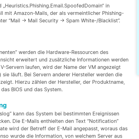
nd „Heuristics.Phishing.Email.SpoofedDomain“ in
l mit Amazon-Mails, der als vermeintlicher Phishing-
r “Mail -> Mail Security -> Spam White-/Blacklist”.
nenten” werden die Hardware-Ressourcen des
nsicht erweitert und zusätzliche Informationen werden
ax V-Servern laufen, wird der Name der VM angezeigt
ie läuft. Bei Servern anderer Hersteller werden die
igt. Hierzu zählen der Hersteller, der Produktname,
 das BIOS und das System.
ung
islog” kann das System bei bestimmten Ereignissen
ken. Die E-Mails enthielten den Text “Notification”
te wird der Betreff der E-Mail angepasst, woraus das
Ebenso wurde die Information, von welchem Server aus